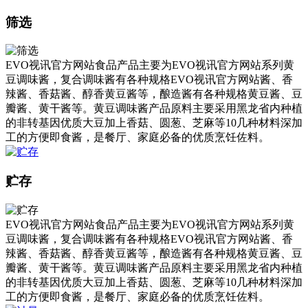
筛选
EVO视讯官方网站食品产品主要为EVO视讯官方网站系列黄
豆调味酱，复合调味酱有各种规格EVO视讯官方网站酱、香
辣酱、香菇酱、醇香黄豆酱等，酿造酱有各种规格黄豆酱、豆
瓣酱、黄干酱等。黄豆调味酱产品原料主要采用黑龙省内种植
的非转基因优质大豆加上香菇、圆葱、芝麻等10几种材料深加
工的方便即食酱，是餐厅、家庭必备的优质烹饪佐料。
贮存
EVO视讯官方网站食品产品主要为EVO视讯官方网站系列黄
豆调味酱，复合调味酱有各种规格EVO视讯官方网站酱、香
辣酱、香菇酱、醇香黄豆酱等，酿造酱有各种规格黄豆酱、豆
瓣酱、黄干酱等。黄豆调味酱产品原料主要采用黑龙省内种植
的非转基因优质大豆加上香菇、圆葱、芝麻等10几种材料深加
工的方便即食酱，是餐厅、家庭必备的优质烹饪佐料。