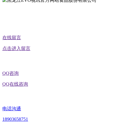
公众号二维码
在线留言
点击进入留言
QQ咨询
QQ在线咨询
电话沟通
18903658751