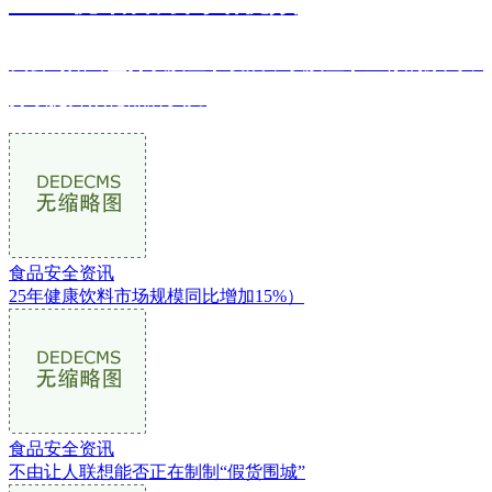
EVO视讯官方网站视频
我公司始终坚持以质量求发展，以质量求生存的原则，
持续提升众德品牌实力
食品安全资讯
25年健康饮料市场规模同比增加15%）
食品安全资讯
不由让人联想能否正在制制“假货围城”