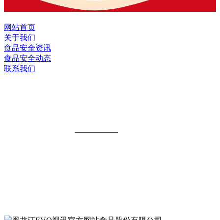
网站首页
关于我们
食品安全资讯
食品安全动态
联系我们
黑龙江EVO视讯官方网站食品股份有限
公司
全国统一客服热线：
18903658751
地址：哈尔滨南岗区红旗满族乡科技园区
地址：双城经济技术开发区娃哈哈路6号
地址：黑龙江萝北县宝泉岭二九0公路一号
地址：黑龙江省延寿县工业园区北泰山路5号