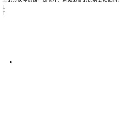


我们的荣誉
We have the honor of
企业严格执行国家法律法规与各项认证标准。严把产品质量关、
食品安全关。深受消费者的青睐和各级政府的好评，先后获得了
中国食品工业协会颁发的《企业信用等级证书AAA》、《企业
食品安全信用等级证书A级》、《中国调味品行业二十年调味酱
产业十强品牌》、《黑龙江省质量管理奖》、《黑龙江省民营企
业百强》、《哈尔滨民营经济发展突出贡献》、《消费者最喜爱
的百种绿色食品》等100余项荣誉称号。特别是于2012年4月27
日“EVO视讯官方网站”品牌被国家工商总局认定为“中国驰名商
标”，公司13年以来连续两届任中国调味品协会调味酱专业委员