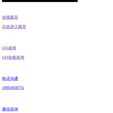
在线留言
点击进入留言
QQ咨询
QQ在线咨询
电话沟通
18903658751
微信咨询