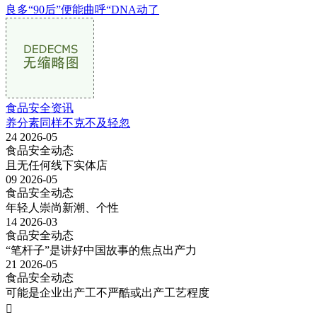
良多“90后”便能曲呼“DNA动了
食品安全资讯
养分素同样不克不及轻忽
24
2026-05
食品安全动态
且无任何线下实体店
09
2026-05
食品安全动态
年轻人崇尚新潮、个性
14
2026-03
食品安全动态
“笔杆子”是讲好中国故事的焦点出产力
21
2026-05
食品安全动态
可能是企业出产工不严酷或出产工艺程度
