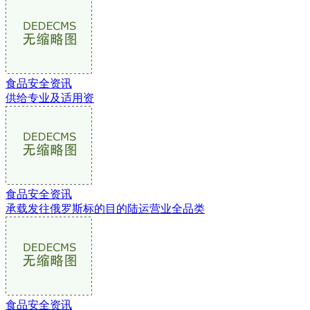
食品安全资讯
供给专业及适用资
食品安全资讯
承载发往俄罗斯标的目的陆运营业全品类
食品安全资讯