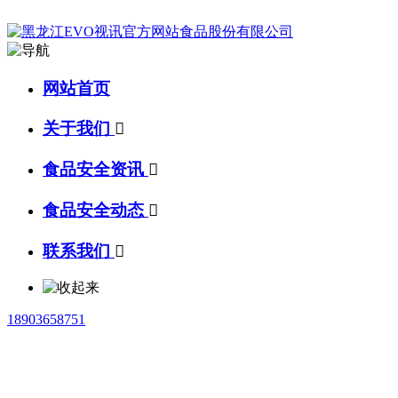
网站首页
关于我们

食品安全资讯

食品安全动态

联系我们

18903658751