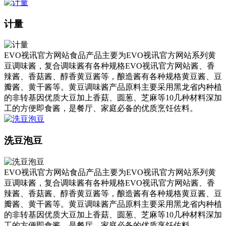
计量
EVO视讯官方网站食品产品主要为EVO视讯官方网站系列黄
豆调味酱，复合调味酱有各种规格EVO视讯官方网站酱、香
辣酱、香菇酱、醇香黄豆酱等，酿造酱有各种规格黄豆酱、豆
瓣酱、黄干酱等。黄豆调味酱产品原料主要采用黑龙省内种植
的非转基因优质大豆加上香菇、圆葱、芝麻等10几种材料深加
工的方便即食酱，是餐厅、家庭必备的优质烹饪佐料。
洗豆泡豆
EVO视讯官方网站食品产品主要为EVO视讯官方网站系列黄
豆调味酱，复合调味酱有各种规格EVO视讯官方网站酱、香
辣酱、香菇酱、醇香黄豆酱等，酿造酱有各种规格黄豆酱、豆
瓣酱、黄干酱等。黄豆调味酱产品原料主要采用黑龙省内种植
的非转基因优质大豆加上香菇、圆葱、芝麻等10几种材料深加
工的方便即食酱，是餐厅、家庭必备的优质烹饪佐料。