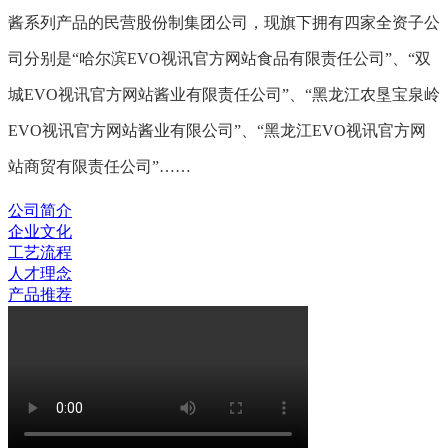
酱系列产品的民营股份制集团公司，现旗下拥有四家全资子公
司分别是“哈尔滨EVO视讯官方网站食品有限责任公司”、“双
城EVO视讯官方网站酱业有限责任公司”、“黑龙江农垦宝泉岭
EVO视讯官方网站酱业有限公司”、“黑龙江EVO视讯官方网
站商贸有限责任公司”……
公司简介
企业文化
工艺流程
人才理念
产品推荐